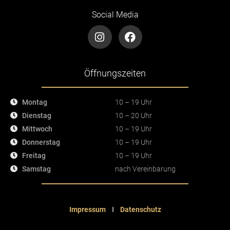
Social Media
I
F
n
a
s
c
t
e
a
b
Öffnungszeiten
g
o
r
o
Montag
10 – 19 Uhr
a
k
m
Dienstag
10 – 20 Uhr
Mittwoch
10 – 19 Uhr
Donnerstag
10 – 19 Uhr
Freitag
10 – 19 Uhr
Samstag
nach Vereinbarung
Impressum
I
Datenschutz