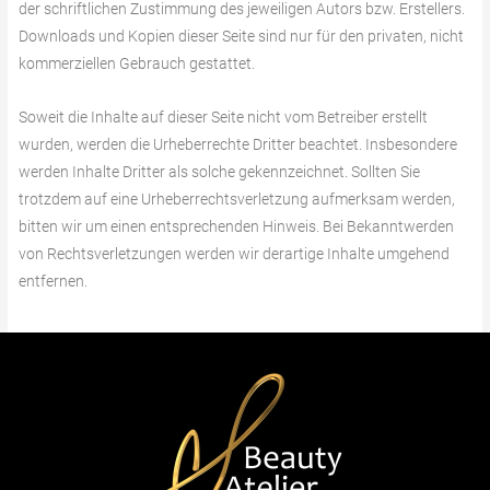
der schriftlichen Zustimmung des jeweiligen Autors bzw. Erstellers.
Downloads und Kopien dieser Seite sind nur für den privaten, nicht
kommerziellen Gebrauch gestattet.
Soweit die Inhalte auf dieser Seite nicht vom Betreiber erstellt
wurden, werden die Urheberrechte Dritter beachtet. Insbesondere
werden Inhalte Dritter als solche gekennzeichnet. Sollten Sie
trotzdem auf eine Urheberrechtsverletzung aufmerksam werden,
bitten wir um einen entsprechenden Hinweis. Bei Bekanntwerden
von Rechtsverletzungen werden wir derartige Inhalte umgehend
entfernen.